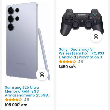
Sony | Dualshock 3 |
Wirless(Sem Fio) | PC, PS3
E Android | PlayStation 3
4.5
1450
Mzn
Samsung S25 Ultra
Memória RAM 12GB
Armazenamento 256GB
5000mAh Android Cor
4.5
Preto QHD+ ( 3120 Px X
105 000
Mzn
1440 Px)