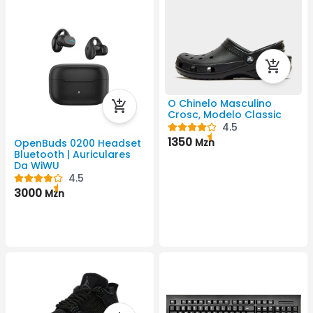
O Chinelo Masculino
Crosc, Modelo Classic
4.5
1350
Mzn
OpenBuds 0200 Headset
Bluetooth | Auriculares
Da WiWU
4.5
3000
Mzn