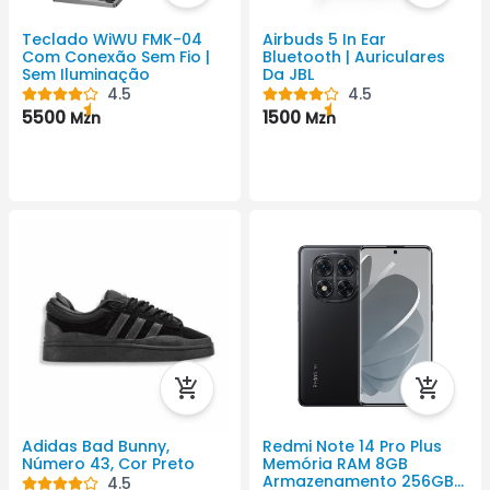
Teclado WiWU FMK-04
Airbuds 5 In Ear
Com Conexão Sem Fio |
Bluetooth | Auriculares
Sem Iluminação
Da JBL
4.5
4.5
5500
1500
Mzn
Mzn
Adidas Bad Bunny,
Redmi Note 14 Pro Plus
Número 43, Cor Preto
Memória RAM 8GB
Armazenamento 256GB
4.5