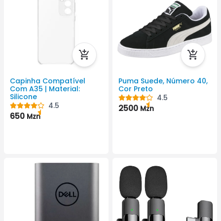
Capinha Compatível
Puma Suede, Número 40,
Com A35 | Material:
Cor Preto
Silicone
4.5
4.5
2500
Mzn
650
Mzn