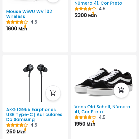
Número 41, Cor Preto
4.5
Mouse WiWU WV 102
2300
Mzn
Wireless
4.5
1600
Mzn
Vans Old Scholl, Número
AKG IG955 Earphones
41, Cor Preto
USB Type-C | Auriculares
4.5
Da Samsung
1950
Mzn
4.5
250
Mzn