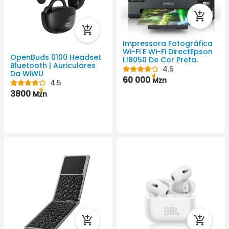
Impressora Fotográfica
Wi-Fi E Wi-Fi DirectEpson
OpenBuds 0100 Headset
L18050 De Cor Preta.
Bluetooth | Auriculares
4.5
Da WiWU
60 000
Mzn
4.5
3800
Mzn