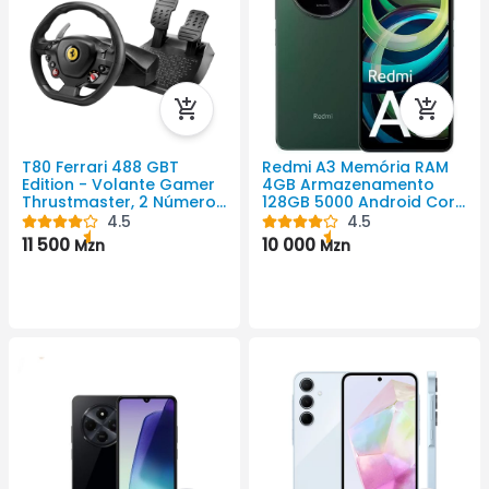
T80 Ferrari 488 GBT
Redmi A3 Memória RAM
Edition - Volante Gamer
4GB Armazenamento
Thrustmaster, 2 Número
128GB 5000 Android Cor
De Pedaís Pedais,
Preto 720 X 1650 Pixel
4.5
4.5
Mudança De
11 500
10 000
Mzn
Mzn
Transmissão Manual,
Rotação De 240 Rotação
Do Volante Graus,
Compatível Com
Playstation 4, Playstation
5, Windows, PlayStation 3