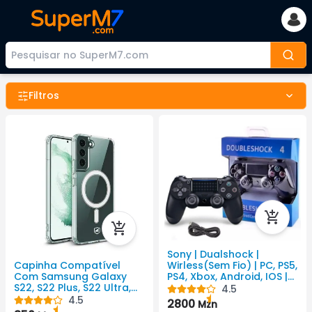
Filtros
Sony | Dualshock |
Wirless(Sem Fio) | PC, PS5,
Capinha Compatível
PS4, Xbox, Android, IOS |
Com Samsung Galaxy
PlayStation 4
S22, S22 Plus, S22 Ultra,
4.5
S23, S23 Plus, S23 Ultra,
4.5
2800
Mzn
S24, S24 Plus, S24 Ultra,