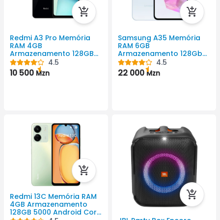
Redmi A3 Pro Memória
Samsung A35 Memória
RAM 4GB
RAM 6GB
Armazenamento 128GB
Armazenamento 128Gb
5160 Android Cor Preto
5000mAh Android Cor
4.5
4.5
720 X 1640 Pixel
Preto 1080x2340 Pixel
10 500
22 000
Mzn
Mzn
Redmi 13C Memória RAM
4GB Armazenamento
128GB 5000 Android Cor
Preto 720 X 1600 Pixel