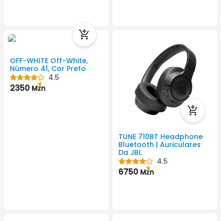
OFF-WHITE Off-White,
Número 41, Cor Preto
4.5
2350
Mzn
TUNE 710BT Headphone
Bluetooth | Auriculares
Da JBL
4.5
6750
Mzn