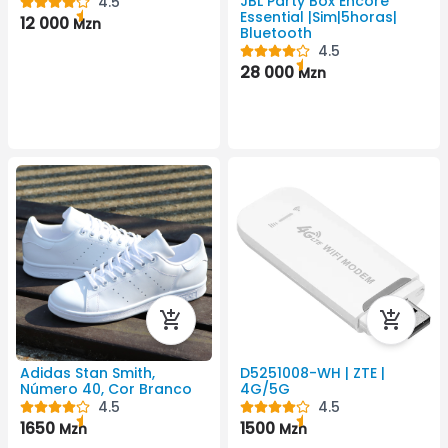
JBL Party Box Encore
4.5
Essential |Sim|5horas|
12 000
Mzn
Bluetooth
4.5
28 000
Mzn
Adidas Stan Smith,
D5251008-WH | ZTE |
Número 40, Cor Branco
4G/5G
4.5
4.5
1650
1500
Mzn
Mzn