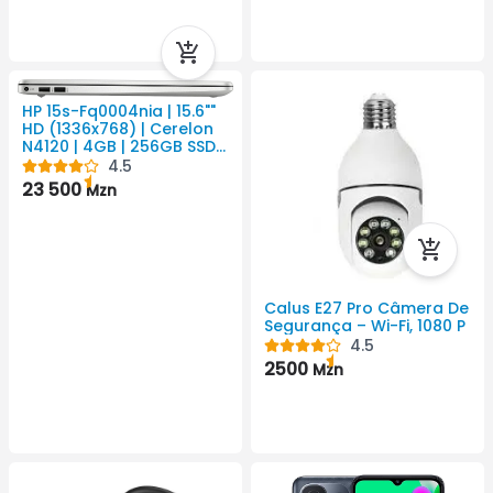
HP 15s-Fq0004nia | 15.6""
HD (1336x768) | Cerelon
N4120 | 4GB | 256GB SSD |
Placa Gráfica Intel Ultra
4.5
HD
23 500
Mzn
Calus E27 Pro Câmera De
Segurança – Wi-Fi, 1080 P
4.5
2500
Mzn