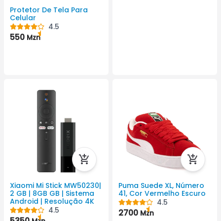
Protetor De Tela Para
Celular
4.5
550
Mzn
Xiaomi Mi Stick MW50230|
Puma Suede XL, Número
2 GB | 8GB GB | Sistema
41, Cor Vermelho Escuro
Android | Resolução 4K
4.5
4.5
2700
Mzn
5350
Mzn