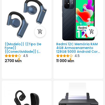
{{Modelo}} {{Tipo De
Redmi 12C Memória RAM
Fone}}
4GB Armazenamento
{{Conectividade}} |
128GB 5000 Android Cor
Auriculares Da WiWU
Preto 720 X 1650 Pixel
4.5
4.5
2700
11 000
Mzn
Mzn