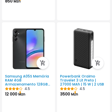
850
Mzn
S25, S25 Plus, S25 Ultra. |
Material: Silicone
Samsung A05S Memória
Powerbank Oraimo
RAM 4GB
Travelet 3 Lit Preto |
Armazenamento 128GB
27000 MAh | 15 W | 2 USB
5000 Android Cor Preto
4.5
4.5
1080x2400 Pixel
12 000
3500
Mzn
Mzn