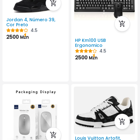
Jordan 4, Número 39,
Cor Preto
4.5
2500
Mzn
HP Km100 USB
Ergonomico
4.5
2500
Mzn
Louis Vuitton Artofit,