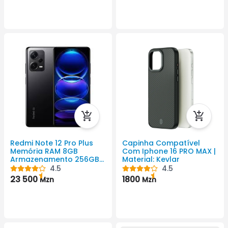
Redmi Note 12 Pro Plus
Capinha Compatível
Memória RAM 8GB
Com Iphone 16 PRO MAX |
Armazenamento 256GB
Material: Kevlar
5000 Android Cor Preto
4.5
4.5
1080x2400 Pixel
23 500
1800
Mzn
Mzn