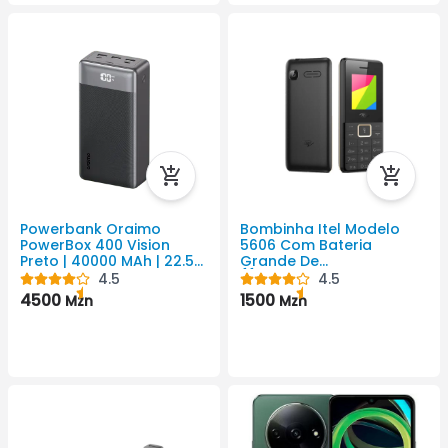
Powerbank Oraimo
Bombinha Itel Modelo
PowerBox 400 Vision
5606 Com Bateria
Preto | 40000 MAh | 22.5
Grande De
W | 3 USB
{{Amperagem Da Bateria
4.5
4.5
}} MAh.
4500
1500
Mzn
Mzn