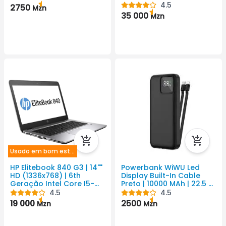
5110mAh Android Cor
4.5
2750
Mzn
Preto 8165x6124 Pixel
35 000
Mzn
Usado em bom estado
HP Elitebook 840 G3 | 14""
Powerbank WiWU Led
HD (1336x768) | 6th
Display Built-In Cable
Geração Intel Core I5-
Preto | 10000 MAh | 22.5 W
6300U CPU@ 2.5GH Até
| 3 USB
4.5
4.5
2.80GHz | 4GB | 500GH
19 000
2500
Mzn
Mzn
SSHD | Placa Gráfica Intel
HD Family