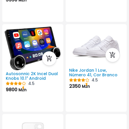
Nike Jordan 1 Low,
Autosonnic 2K Incel Dual
Número 41, Cor Branco
Knobs 10.1" Android
4.5
4.5
2350
Mzn
9800
Mzn