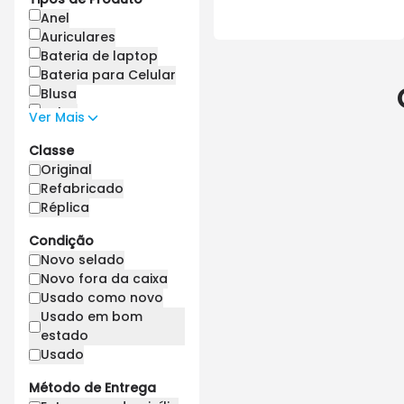
Armani
Anel
Aston Martin
Auriculares
Asus
Bateria de laptop
Autosonnic
Bateria para Celular
Baofeng
Blusa
Bape star
Bolsa
Ver Mais
Barilla
Bolsas Feminina
Classe
Bentley
Bombinha
Borrego
Bota Feminina
Original
Bosch
Bota Masculina
Refabricado
Braun
Cabo de
Réplica
Bugatti
carregamento
Condição
Burberry
Cabos de
Novo selado
Bvot
alimentação
Novo fora da caixa
BYD
Cabos de imagem
Usado como novo
Calus
Cachecol
Usado em bom
Canon
Cadeira
estado
Carrefour
Calça Feminina
Usado
Casio
Calça Masculina
Chanel
Calções
Método de Entrega
Chery
Câmera de