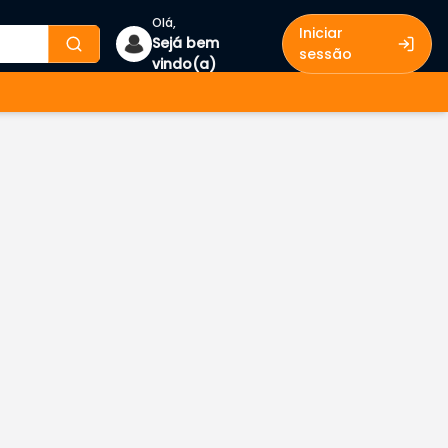
Olá,
Iniciar
Sejá bem
sessão
vindo(a)