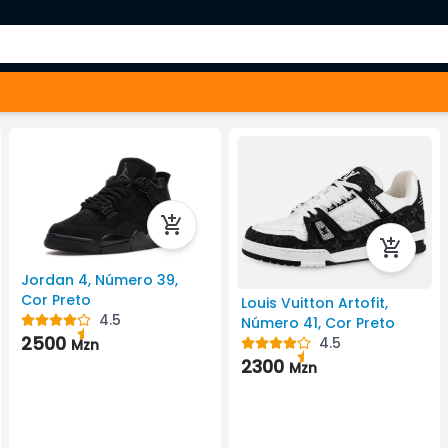
Jordan 4, Número 39,
Cor Preto
Louis Vuitton Artofit,
4.5
Número 41, Cor Preto
2500
4.5
Mzn
2300
Mzn