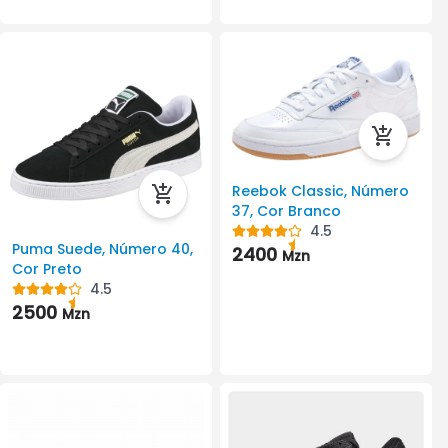
Reebok Classic, Número
37, Cor Branco
4.5
Puma Suede, Número 40,
2400
Mzn
Cor Preto
4.5
2500
Mzn