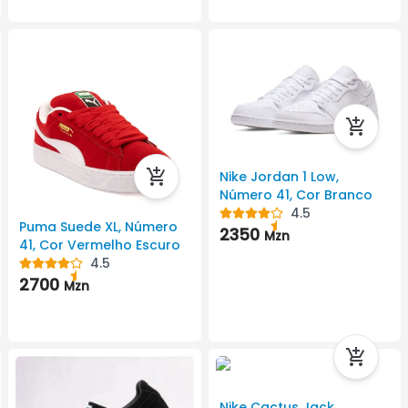
Nike Jordan 1 Low,
Número 41, Cor Branco
4.5
Puma Suede XL, Número
2350
Mzn
41, Cor Vermelho Escuro
4.5
2700
Mzn
Nike Cactus Jack,