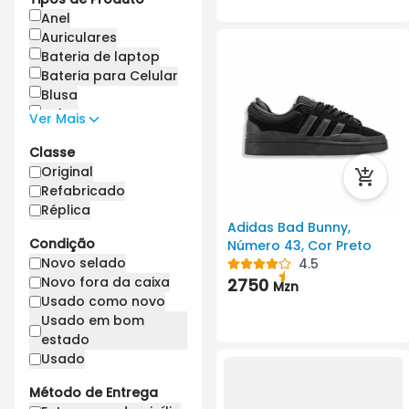
Armani
Anel
Aston Martin
Auriculares
Asus
Bateria de laptop
Autosonnic
Bateria para Celular
Baofeng
Blusa
Bape star
Bolsa
Ver Mais
Barilla
Bolsas Feminina
Classe
Bentley
Bombinha
Borrego
Bota Feminina
Original
Bosch
Bota Masculina
Refabricado
Braun
Cabo de
Réplica
Adidas Bad Bunny,
Bugatti
carregamento
Condição
Número 43, Cor Preto
Burberry
Cabos de
Novo selado
4.5
Bvot
alimentação
Novo fora da caixa
2750
BYD
Cabos de imagem
Mzn
Usado como novo
Calus
Cachecol
Usado em bom
Canon
Cadeira
estado
Carrefour
Calça Feminina
Usado
Casio
Calça Masculina
Chanel
Calções
Método de Entrega
Chery
Câmera de