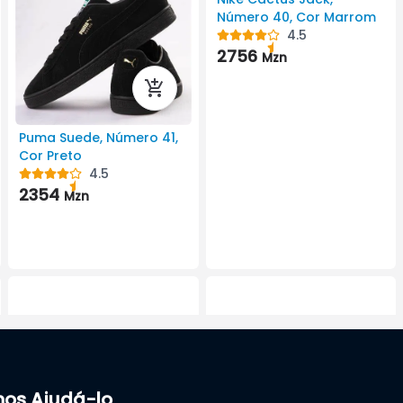
Número 40, Cor Marrom
4.5
2756
Mzn
Puma Suede, Número 41,
Cor Preto
4.5
2354
Mzn
nos Ajudá-lo