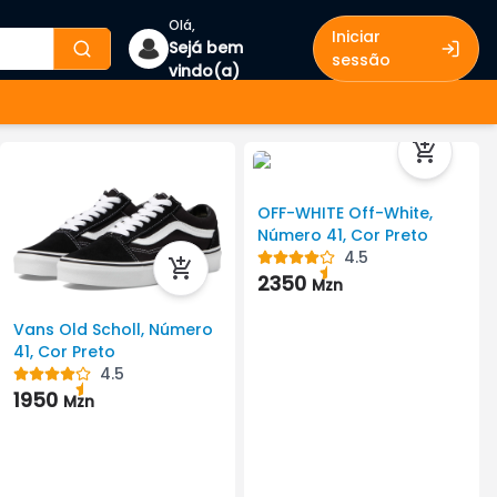
Olá,
Iniciar
Sejá bem
sessão
vindo(a)
OFF-WHITE Off-White,
Número 41, Cor Preto
4.5
2350
Mzn
Vans Old Scholl, Número
41, Cor Preto
4.5
1950
Mzn