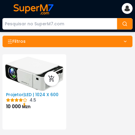
Filtros
Projetor|LED | 1024 X 600
4.5
10 000
Mzn