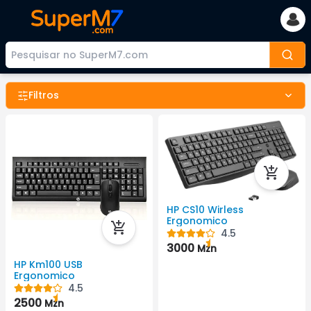
Filtros
HP CS10 Wirless
Ergonomico
4.5
3000
Mzn
HP Km100 USB
Ergonomico
4.5
2500
Mzn