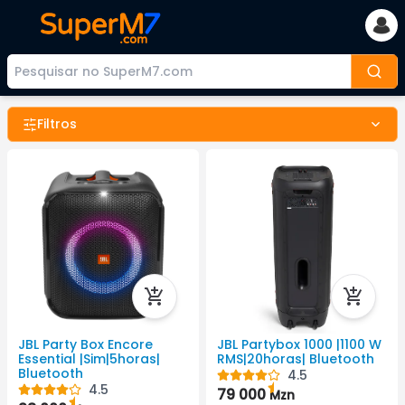
Filtros
JBL Party Box Encore
JBL Partybox 1000 |1100 W
Essential |Sim|5horas|
RMS|20horas| Bluetooth
Bluetooth
4.5
4.5
79 000
Mzn