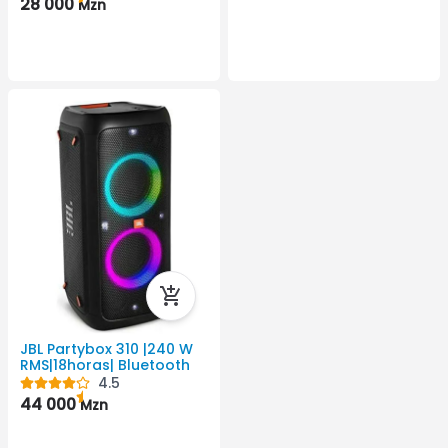
28 000
Mzn
JBL Partybox 310 |240 W
RMS|18horas| Bluetooth
4.5
44 000
Mzn