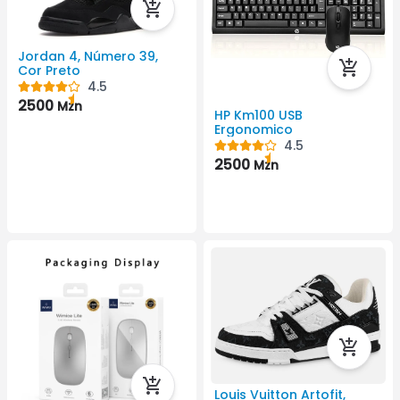
Jordan 4, Número 39,
Cor Preto
4.5
2500
Mzn
HP Km100 USB
Ergonomico
4.5
2500
Mzn
Louis Vuitton Artofit,