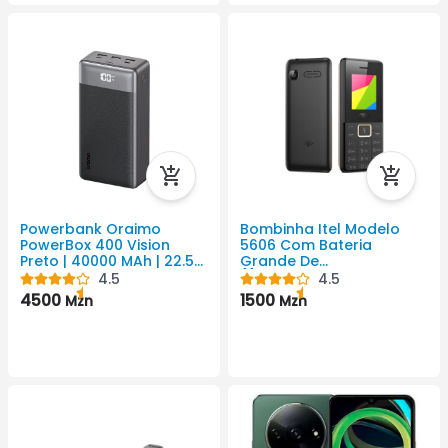
Powerbank Oraimo
Bombinha Itel Modelo
PowerBox 400 Vision
5606 Com Bateria
Preto | 40000 MAh | 22.5
Grande De
W | 3 USB
{{Amperagem Da Bateria
4.5
4.5
}} MAh.
4500
1500
Mzn
Mzn