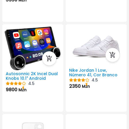
Nike Jordan 1 Low,
Autosonnic 2K Incel Dual
Número 41, Cor Branco
Knobs 10.1" Android
4.5
4.5
2350
Mzn
9800
Mzn