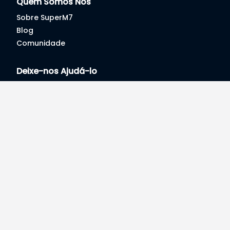
Quem Somos Nós
Sobre SuperM7
Blog
Comunidade
Deixe-nos Ajudá-lo
Sua Conta
Seus Pedidos
Help
Moçambique
© 2020 -
2026
, SuperM7.com, Lda. Todos Direitos
Reservados