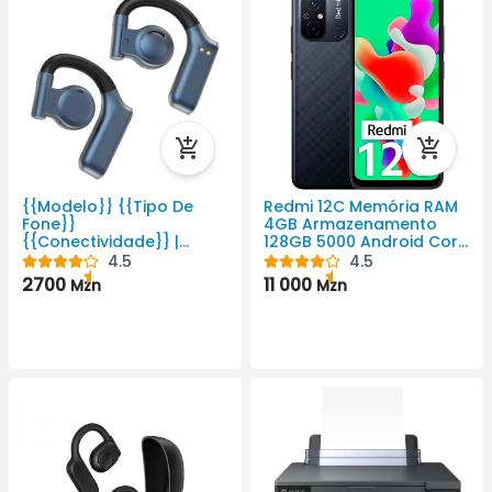
{{Modelo}} {{Tipo De
Redmi 12C Memória RAM
Fone}}
4GB Armazenamento
{{Conectividade}} |
128GB 5000 Android Cor
Auriculares Da WiWU
Preto 720 X 1650 Pixel
4.5
4.5
2700
11 000
Mzn
Mzn