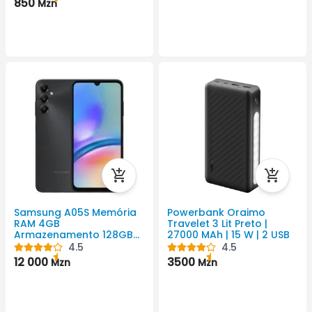
850
Mzn
S25, S25 Plus, S25 Ultra. |
Material: Silicone
Samsung A05S Memória
Powerbank Oraimo
RAM 4GB
Travelet 3 Lit Preto |
Armazenamento 128GB
27000 MAh | 15 W | 2 USB
5000 Android Cor Preto
4.5
4.5
1080x2400 Pixel
12 000
3500
Mzn
Mzn