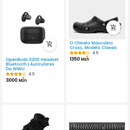
O Chinelo Masculino
Crosc, Modelo Classic
4.5
1350
Mzn
OpenBuds 0200 Headset
Bluetooth | Auriculares
Da WiWU
4.5
3000
Mzn