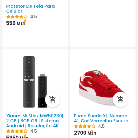
Protetor De Tela Para
Celular
4.5
550
Mzn
Xiaomi Mi Stick MW50230|
Puma Suede XL, Número
2 GB | 8GB GB | Sistema
41, Cor Vermelho Escuro
Android | Resolução 4K
4.5
4.5
2700
Mzn
5350
Mzn