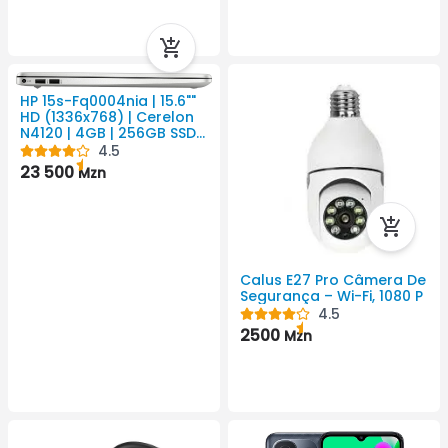
HP 15s-Fq0004nia | 15.6""
HD (1336x768) | Cerelon
N4120 | 4GB | 256GB SSD |
Placa Gráfica Intel Ultra
4.5
HD
23 500
Mzn
Calus E27 Pro Câmera De
Segurança – Wi-Fi, 1080 P
4.5
2500
Mzn