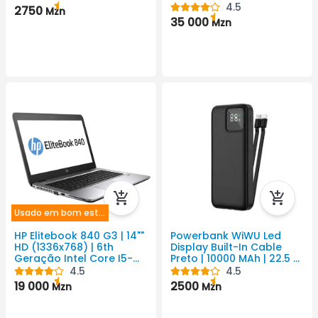
5110mAh Android Cor
4.5
2750
Mzn
Preto 8165x6124 Pixel
35 000
Mzn
Usado em bom estado
HP Elitebook 840 G3 | 14""
Powerbank WiWU Led
HD (1336x768) | 6th
Display Built-In Cable
Geração Intel Core I5-
Preto | 10000 MAh | 22.5 W
6300U CPU@ 2.5GH Até
| 3 USB
4.5
4.5
2.80GHz | 4GB | 500GH
19 000
2500
Mzn
Mzn
SSHD | Placa Gráfica Intel
HD Family