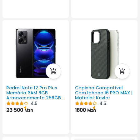
Redmi Note 12 Pro Plus
Capinha Compatível
Memória RAM 8GB
Com Iphone 16 PRO MAX |
Armazenamento 256GB
Material: Kevlar
5000 Android Cor Preto
4.5
4.5
1080x2400 Pixel
23 500
1800
Mzn
Mzn