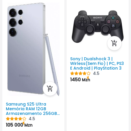
Sony | Dualshock 3 |
Wirless(Sem Fio) | PC, PS3
E Android | PlayStation 3
4.5
1450
Mzn
Samsung S25 Ultra
Memória RAM 12GB
Armazenamento 256GB
5000mAh Android Cor
4.5
Preto QHD+ ( 3120 Px X
105 000
Mzn
1440 Px)