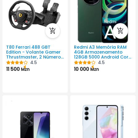
T80 Ferrari 488 GBT
Redmi A3 Memória RAM
Edition - Volante Gamer
4GB Armazenamento
Thrustmaster, 2 Número
128GB 5000 Android Cor
De Pedaís Pedais,
Preto 720 X 1650 Pixel
4.5
4.5
Mudança De
11 500
10 000
Mzn
Mzn
Transmissão Manual,
Rotação De 240 Rotação
Do Volante Graus,
Compatível Com
Playstation 4, Playstation
5, Windows, PlayStation 3