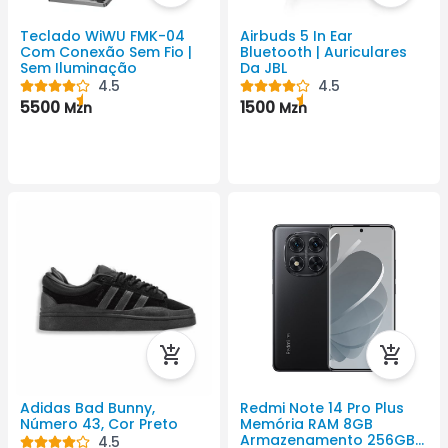
Teclado WiWU FMK-04
Airbuds 5 In Ear
Com Conexão Sem Fio |
Bluetooth | Auriculares
Sem Iluminação
Da JBL
4.5
4.5
5500
1500
Mzn
Mzn
Adidas Bad Bunny,
Redmi Note 14 Pro Plus
Número 43, Cor Preto
Memória RAM 8GB
Armazenamento 256GB
4.5