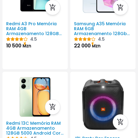
Redmi A3 Pro Memória
Samsung A35 Memória
RAM 4GB
RAM 6GB
Armazenamento 128GB
Armazenamento 128Gb
5160 Android Cor Preto
5000mAh Android Cor
4.5
4.5
720 X 1640 Pixel
Preto 1080x2340 Pixel
10 500
22 000
Mzn
Mzn
Redmi 13C Memória RAM
4GB Armazenamento
128GB 5000 Android Cor
Preto 720 X 1600 Pixel