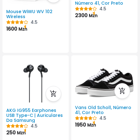
Número 41, Cor Preto
4.5
Mouse WiWU WV 102
2300
Mzn
Wireless
4.5
1600
Mzn
Vans Old Scholl, Número
AKG IG955 Earphones
41, Cor Preto
USB Type-C | Auriculares
4.5
Da Samsung
1950
Mzn
4.5
250
Mzn