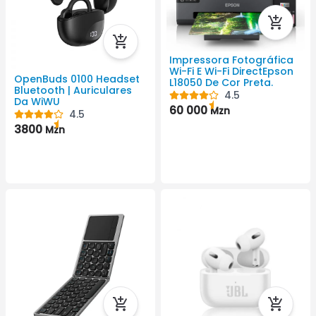
Impressora Fotográfica
Wi-Fi E Wi-Fi DirectEpson
OpenBuds 0100 Headset
L18050 De Cor Preta.
Bluetooth | Auriculares
4.5
Da WiWU
60 000
Mzn
4.5
3800
Mzn