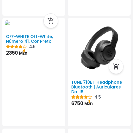
OFF-WHITE Off-White,
Número 41, Cor Preto
4.5
2350
Mzn
TUNE 710BT Headphone
Bluetooth | Auriculares
Da JBL
4.5
6750
Mzn