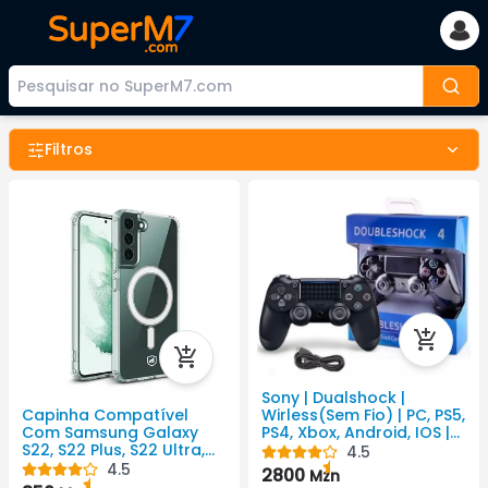
Filtros
Sony | Dualshock |
Wirless(Sem Fio) | PC, PS5,
Capinha Compatível
PS4, Xbox, Android, IOS |
Com Samsung Galaxy
PlayStation 4
S22, S22 Plus, S22 Ultra,
4.5
S23, S23 Plus, S23 Ultra,
4.5
2800
Mzn
S24, S24 Plus, S24 Ultra,