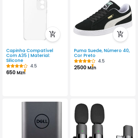
Capinha Compatível
Puma Suede, Número 40,
Com A35 | Material:
Cor Preto
Silicone
4.5
4.5
2500
Mzn
650
Mzn