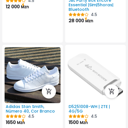
JBL Party Box Encore
4.5
Essential |Sim|5horas|
12 000
Mzn
Bluetooth
4.5
28 000
Mzn
Adidas Stan Smith,
D5251008-WH | ZTE |
Número 40, Cor Branco
4G/5G
4.5
4.5
1650
1500
Mzn
Mzn