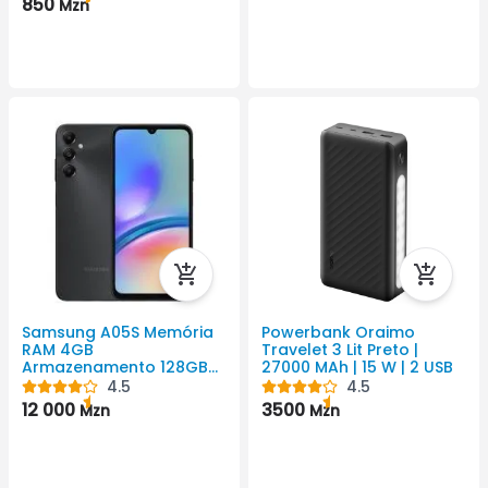
850
Mzn
S25, S25 Plus, S25 Ultra. |
Material: Silicone
Samsung A05S Memória
Powerbank Oraimo
RAM 4GB
Travelet 3 Lit Preto |
Armazenamento 128GB
27000 MAh | 15 W | 2 USB
5000 Android Cor Preto
4.5
4.5
1080x2400 Pixel
12 000
3500
Mzn
Mzn