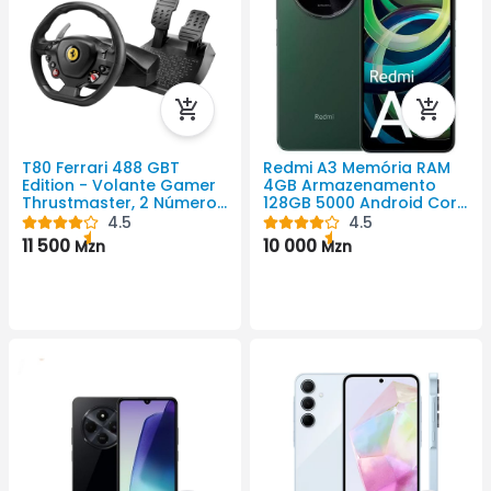
T80 Ferrari 488 GBT
Redmi A3 Memória RAM
Edition - Volante Gamer
4GB Armazenamento
Thrustmaster, 2 Número
128GB 5000 Android Cor
De Pedaís Pedais,
Preto 720 X 1650 Pixel
4.5
4.5
Mudança De
11 500
10 000
Mzn
Mzn
Transmissão Manual,
Rotação De 240 Rotação
Do Volante Graus,
Compatível Com
Playstation 4, Playstation
5, Windows, PlayStation 3