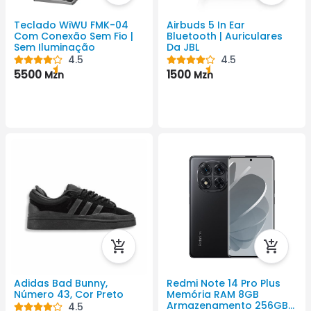
Teclado WiWU FMK-04
Airbuds 5 In Ear
Com Conexão Sem Fio |
Bluetooth | Auriculares
Sem Iluminação
Da JBL
4.5
4.5
5500
1500
Mzn
Mzn
Adidas Bad Bunny,
Redmi Note 14 Pro Plus
Número 43, Cor Preto
Memória RAM 8GB
Armazenamento 256GB
4.5