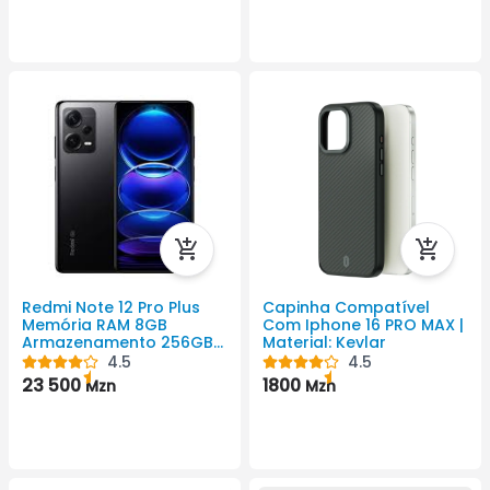
Redmi Note 12 Pro Plus
Capinha Compatível
Memória RAM 8GB
Com Iphone 16 PRO MAX |
Armazenamento 256GB
Material: Kevlar
5000 Android Cor Preto
4.5
4.5
1080x2400 Pixel
23 500
1800
Mzn
Mzn