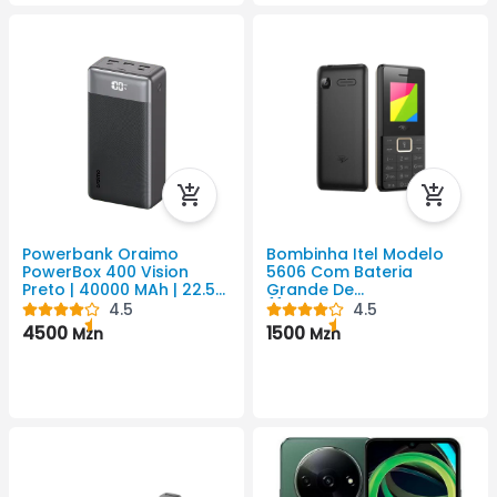
Powerbank Oraimo
Bombinha Itel Modelo
PowerBox 400 Vision
5606 Com Bateria
Preto | 40000 MAh | 22.5
Grande De
W | 3 USB
{{Amperagem Da Bateria
4.5
4.5
}} MAh.
4500
1500
Mzn
Mzn