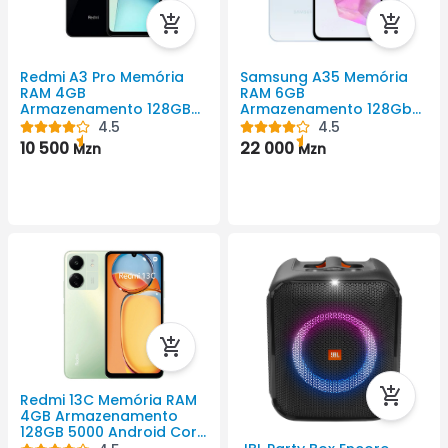
Redmi A3 Pro Memória
Samsung A35 Memória
RAM 4GB
RAM 6GB
Armazenamento 128GB
Armazenamento 128Gb
5160 Android Cor Preto
5000mAh Android Cor
4.5
4.5
720 X 1640 Pixel
Preto 1080x2340 Pixel
10 500
22 000
Mzn
Mzn
Redmi 13C Memória RAM
4GB Armazenamento
128GB 5000 Android Cor
Preto 720 X 1600 Pixel