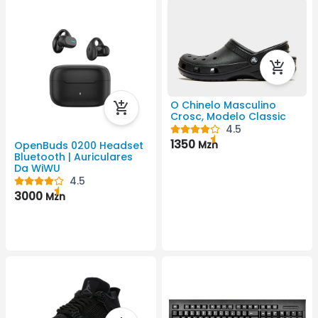
O Chinelo Masculino
Crosc, Modelo Classic
4.5
1350
Mzn
OpenBuds 0200 Headset
Bluetooth | Auriculares
Da WiWU
4.5
3000
Mzn