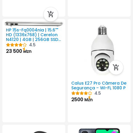
HP 15s-Fq0004nia | 15.6""
HD (1336x768) | Cerelon
N4120 | 4GB | 256GB SSD |
Placa Gráfica Intel Ultra
4.5
HD
23 500
Mzn
Calus E27 Pro Câmera De
Segurança – Wi-Fi, 1080 P
4.5
2500
Mzn