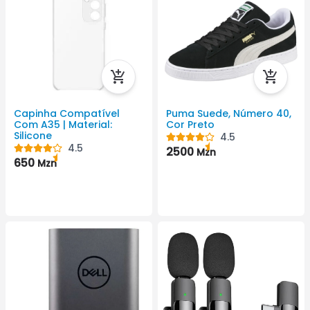
Capinha Compatível
Puma Suede, Número 40,
Com A35 | Material:
Cor Preto
Silicone
4.5
4.5
2500
Mzn
650
Mzn