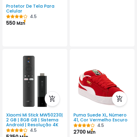
Protetor De Tela Para
Celular
4.5
550
Mzn
Xiaomi Mi Stick MW50230|
Puma Suede XL, Número
2 GB | 8GB GB | Sistema
41, Cor Vermelho Escuro
Android | Resolução 4K
4.5
4.5
2700
Mzn
5350
Mzn