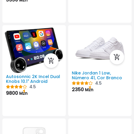
Nike Jordan 1 Low,
Autosonnic 2K Incel Dual
Número 41, Cor Branco
Knobs 10.1" Android
4.5
4.5
2350
Mzn
9800
Mzn