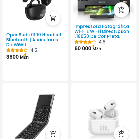
Impressora Fotográfica
Wi-Fi E Wi-Fi DirectEpson
OpenBuds 0100 Headset
L18050 De Cor Preta.
Bluetooth | Auriculares
4.5
Da WiWU
60 000
Mzn
4.5
3800
Mzn