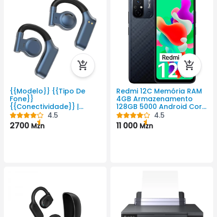
{{Modelo}} {{Tipo De
Redmi 12C Memória RAM
Fone}}
4GB Armazenamento
{{Conectividade}} |
128GB 5000 Android Cor
Auriculares Da WiWU
Preto 720 X 1650 Pixel
4.5
4.5
2700
11 000
Mzn
Mzn