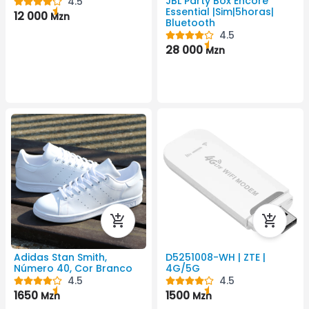
JBL Party Box Encore
4.5
Essential |Sim|5horas|
12 000
Mzn
Bluetooth
4.5
28 000
Mzn
Adidas Stan Smith,
D5251008-WH | ZTE |
Número 40, Cor Branco
4G/5G
4.5
4.5
1650
1500
Mzn
Mzn