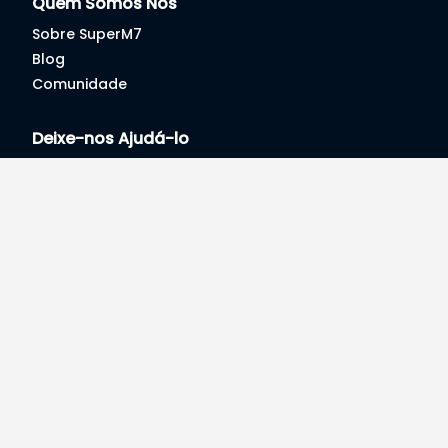
Quem Somos Nós
Sobre SuperM7
Blog
Comunidade
Deixe-nos Ajudá-lo
Sua Conta
Seus Pedidos
Help
Moçambique
© 2020 -
2026
, SuperM7.com, Lda. Todos Direitos
Reservados