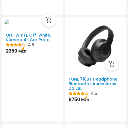
OFF-WHITE Off-White,
Número 41, Cor Preto
4.5
2350
Mzn
TUNE 710BT Headphone
Bluetooth | Auriculares
Da JBL
4.5
6750
Mzn