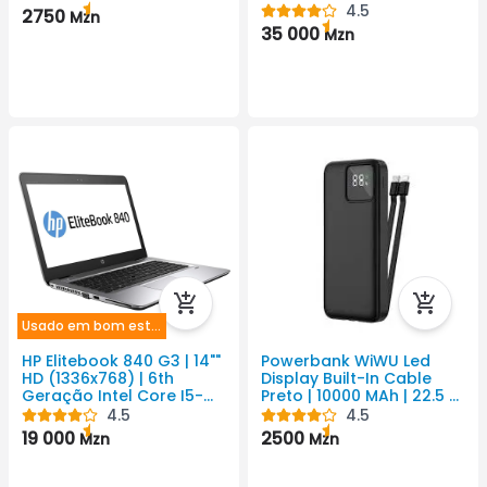
5110mAh Android Cor
4.5
2750
Mzn
Preto 8165x6124 Pixel
35 000
Mzn
Usado em bom estado
HP Elitebook 840 G3 | 14""
Powerbank WiWU Led
HD (1336x768) | 6th
Display Built-In Cable
Geração Intel Core I5-
Preto | 10000 MAh | 22.5 W
6300U CPU@ 2.5GH Até
| 3 USB
4.5
4.5
2.80GHz | 4GB | 500GH
19 000
2500
Mzn
Mzn
SSHD | Placa Gráfica Intel
HD Family