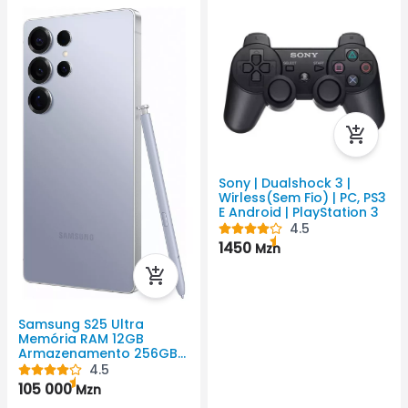
Sony | Dualshock 3 |
Wirless(Sem Fio) | PC, PS3
E Android | PlayStation 3
4.5
1450
Mzn
Samsung S25 Ultra
Memória RAM 12GB
Armazenamento 256GB
5000mAh Android Cor
4.5
Preto QHD+ ( 3120 Px X
105 000
Mzn
1440 Px)