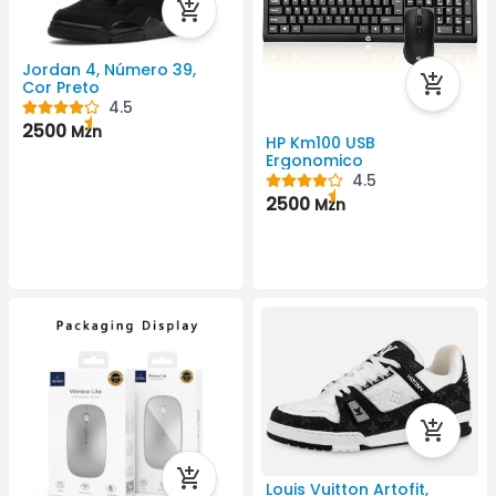
Jordan 4, Número 39,
Cor Preto
4.5
2500
Mzn
HP Km100 USB
Ergonomico
4.5
2500
Mzn
Louis Vuitton Artofit,