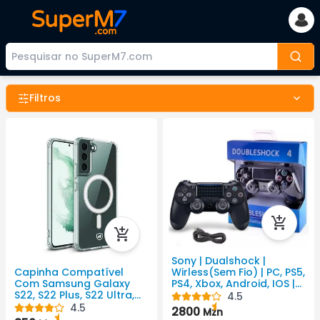
Filtros
Sony | Dualshock |
Wirless(Sem Fio) | PC, PS5,
Capinha Compatível
PS4, Xbox, Android, IOS |
Com Samsung Galaxy
PlayStation 4
S22, S22 Plus, S22 Ultra,
4.5
S23, S23 Plus, S23 Ultra,
4.5
2800
Mzn
S24, S24 Plus, S24 Ultra,