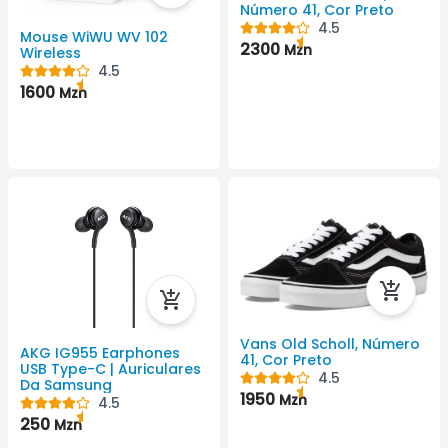
Número 41, Cor Preto
4.5
Mouse WiWU WV 102
2300
Mzn
Wireless
4.5
1600
Mzn
Vans Old Scholl, Número
AKG IG955 Earphones
41, Cor Preto
USB Type-C | Auriculares
4.5
Da Samsung
1950
Mzn
4.5
250
Mzn