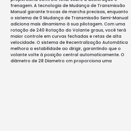
frenagem. A tecnologia de Mudança de Transmissão
Manual garante trocas de marcha precisas, enquanto
o sistema de 0 Mudança de Transmissão Semi-Manual
adiciona mais dinamismo à sua pilotagem. Com uma
rotação de 240 Rotação do Volante graus, você terá
maior controle em curvas fechadas e retas de alta
velocidade. O sistema de Recentralização Automática
melhora a estabilidade ao dirigir, garantindo que o
volante volte à posição central automaticamente. O
diâmetro de 28 Diametro cm proporciona uma
pegada confortável e ergonômica para longas
sessões de jogo. Compatível com Playstation 4,
Playstation 5, Windows, PlayStation 3, este volante é
perfeito para jogadores exigentes que buscam a
melhor performance em simulação de corridas.
Disponível na cor Preto, com dimensões de 0 cm de
largura, 0 cm de altura e 0 cm de profundidade, ele se
encaixa perfeitamente no seu setup. Garanta já o seu
T80 Ferrari 488 GBT Edition e leve sua experiência de
corrida a outro nível! Preço: Mzn 11500
Ver mais
Disponibilidade: entrega ao domicílio