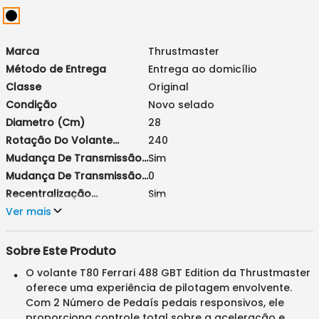
Marca
Thrustmaster
Método de Entrega
Entrega ao domicílio
Classe
Original
Condição
Novo selado
Diametro (cm)
28
Rotação Do Volante
240
(degraus)
Mudança De Transmissão
Sim
Manual
Mudança De Transmissão
0
Semi-Manual (Borboleta)
Recentralização
Sim
Automática
Modelo
Ver mais
T80 Ferrari 488 GBT Edition
Sobre Este Produto
O volante T80 Ferrari 488 GBT Edition da Thrustmaster
oferece uma experiência de pilotagem envolvente.
Com 2 Número de Pedaís pedais responsivos, ele
proporciona controle total sobre a aceleração e