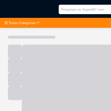
Todas Categorias
Telefones e telecomunicações
Computador, Informática e Escritório
Vestuários, Calçados e Acessórios
Eletrodomésticos
Bolsas, mochila e mala
Segurança e proteção
Eletrônicos de consumo
Gaming, Diversão e Jogos