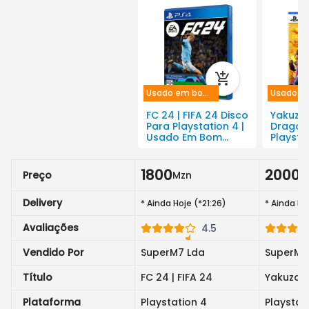
Usado em bom estado
FC 24 | FIFA 24 Disco
Yakuza 
Para Playstation 4 |
Dragon
Usado Em Bom
Playstat
Estado
Usado 
1800
2000
Preço
Mzn
M
Delivery
*
Ainda Hoje (*21:26)
*
Ainda Hoj
Avaliações
4.5
Vendido Por
SuperM7 Lda
SuperM7
Título
FC 24 | FIFA 24
Yakuza L
Plataforma
Playstation 4
Playstat