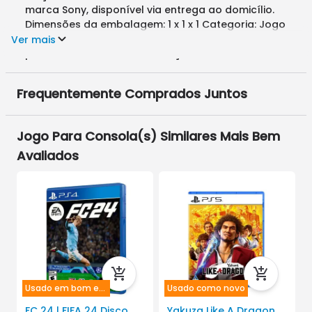
marca Sony, disponível via entrega ao domicílio.
Dimensões da embalagem: 1 x 1 x 1 Categoria: Jogo
Para Consola Nível do produto: original Cor
Ver mais
predominante: Azul Claro Preço: 2000
Frequentemente Comprados Juntos
Jogo Para Consola
(s) Similares Mais Bem
Avaliados
Usado em bom estado
Usado como novo
FC 24 | FIFA 24 Disco
Yakuza Like A Dragon