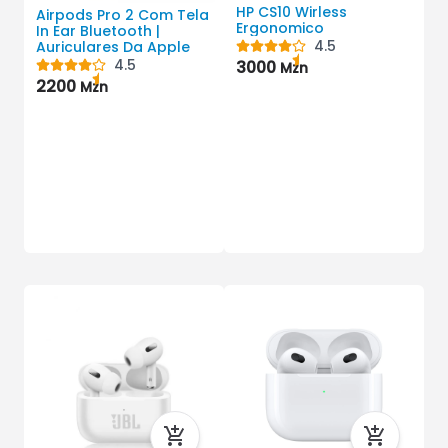
HP CS10 Wirless
Airpods Pro 2 Com Tela
Ergonomico
In Ear Bluetooth |
4.5
Auriculares Da Apple
4.5
3000
Mzn
2200
A
Mzn
U
A
S
2