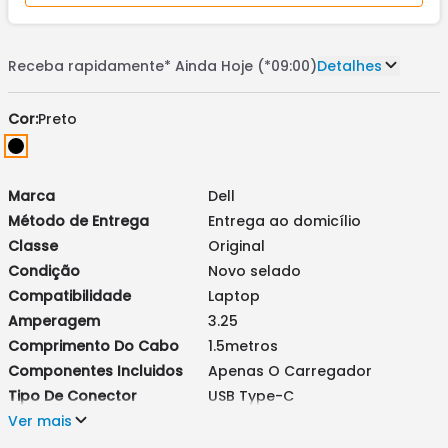
Receba rapidamente*
Ainda Hoje (*09:00)
Detalhes
Cor:
Preto
Marca
Dell
Método de Entrega
Entrega ao domicílio
Classe
Original
Condição
Novo selado
Compatibilidade
Laptop
Amperagem
3.25
Comprimento Do Cabo
1.5metros
Componentes Incluidos
Apenas O Carregador
Tipo De Conector
USB Type-C
Potência
Ver mais
65