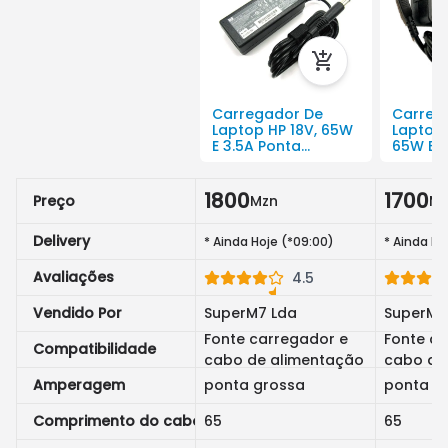
Carregador De
Carreg
Laptop HP 18V, 65W
Laptop 
E 3.5A Ponta
65W E 3
Grossa.
Flat Usb
1800
1700
Preço
Mzn
Mz
Delivery
*
Ainda Hoje (*09:00)
*
Ainda Ho
Avaliações
4.5
Vendido Por
SuperM7 Lda
SuperM7
Fonte carregador e
Fonte ca
Compatibilidade
cabo de alimentação
cabo de
Amperagem
ponta grossa
ponta fl
Comprimento do cabo
65
65