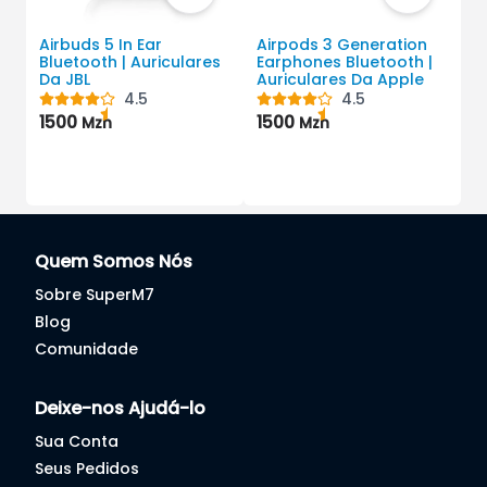
Airbuds 5 In Ear
Airpods 3 Generation
A
Bluetooth | Auriculares
Earphones Bluetooth |
U
Da JBL
Auriculares Da Apple
A
S
4.5
4.5
1500
1500
2
Mzn
Mzn
Quem Somos Nós
Sobre SuperM7
Blog
Comunidade
Deixe-nos Ajudá-lo
Sua Conta
Seus Pedidos